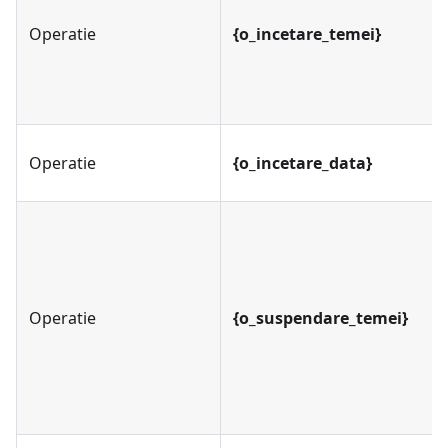
Operatie
{o_incetare_temei}
Operatie
{o_incetare_data}
Operatie
{o_suspendare_temei}