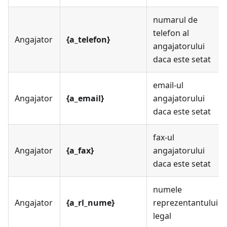
numarul de
telefon al
Angajator
{a_telefon}
angajatorului
daca este setat
email-ul
Angajator
{a_email}
angajatorului
daca este setat
fax-ul
Angajator
{a_fax}
angajatorului
daca este setat
numele
Angajator
{a_rl_nume}
reprezentantului
legal