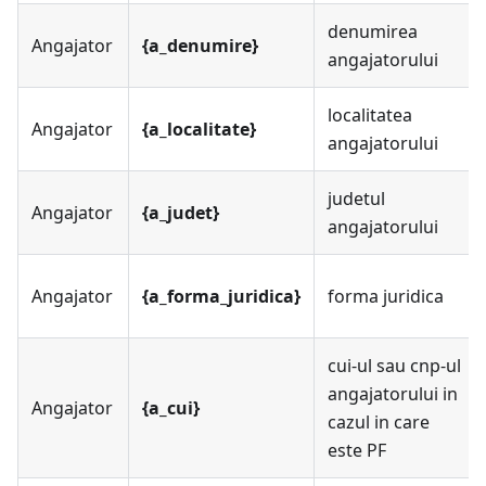
denumirea
Angajator
{a_denumire}
angajatorului
localitatea
Angajator
{a_localitate}
angajatorului
judetul
Angajator
{a_judet}
angajatorului
Angajator
{a_forma_juridica}
forma juridica
cui-ul sau cnp-ul
angajatorului in
Angajator
{a_cui}
cazul in care
este PF