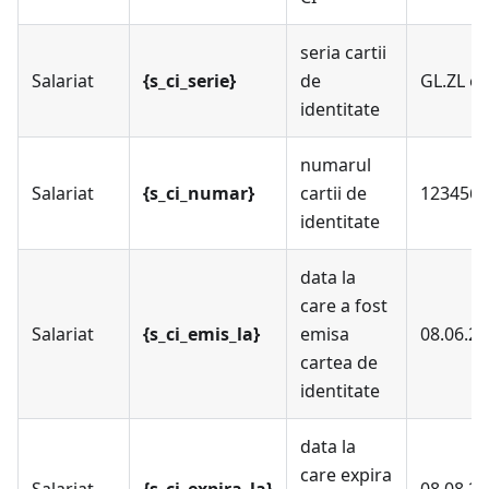
seria cartii
Salariat
{s_ci_serie}
de
GL.ZL et
identitate
numarul
Salariat
{s_ci_numar}
cartii de
123456
identitate
data la
care a fost
Salariat
{s_ci_emis_la}
emisa
08.06.2
cartea de
identitate
data la
care expira