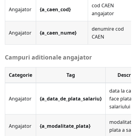
cod CAEN
Angajator
{a_caen_cod}
angajator
denumire cod
Angajator
{a_caen_nume}
CAEN
Campuri aditionale angajator
Categorie
Tag
Descrie
data la care
Angajator
{a_data_de_plata_salariu}
face plata
salariului
modalitate
Angajator
{a_modalitate_plata}
plata a sala