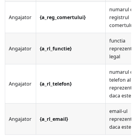
numarul de
Angajator
{a_reg_comertului}
registrul
comertului
functia
Angajator
{a_rl_functie}
reprezentan
legal
numarul de
telefon al
Angajator
{a_rl_telefon}
reprezentan
daca este s
email-ul
Angajator
{a_rl_email}
reprezentan
daca este s