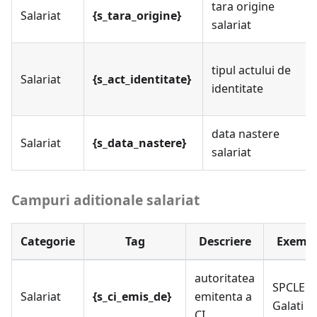
tara origine
Salariat
{s_tara_origine}
salariat
tipul actului de
Salariat
{s_act_identitate}
identitate
data nastere
Salariat
{s_data_nastere}
salariat
Campuri aditionale salariat
Categorie
Tag
Descriere
Exemp
autoritatea
SPCLEP
Salariat
{s_ci_emis_de}
emitenta a
Galati
CI